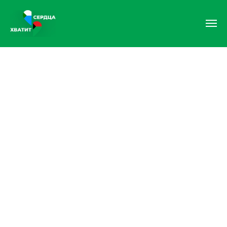
От Хабаровского края —
Дебальцево
С 2022 года Хабаровский края
шествует над Дебальцево.
Это город воинской славы.
Крупнейший транспортный узел.
Там живут наши люди, и мы вместе
восстановим там мирную жизнь.