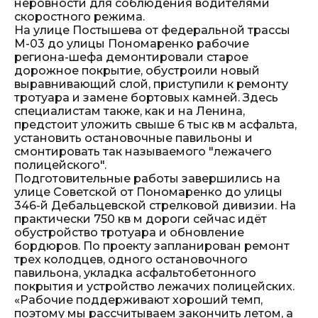
неровности для соблюдения водителями
скоростного режима.
На улице Постышева от федеральной трассы
М-03 до улицы Пономаренко рабочие
региона-шефа демонтировали старое
дорожное покрытие, обустроили новый
выравнивающий слой, приступили к ремонту
тротуара и замене бортовых камней. Здесь
специалистам также, как и на Ленина,
предстоит уложить свыше 6 тыс кв м асфальта,
установить остановочные павильоны и
смонтировать так называемого "лежачего
полицейского".
Подготовительные работы завершились на
улице Советской от Пономаренко до улицы
346-й Дебальцевской стрелковой дивизии. На
практически 750 кв м дороги сейчас идёт
обустройство тротуара и обновление
бордюров. По проекту запланирован ремонт
трех колодцев, одного остановочного
павильона, укладка асфальтобетонного
покрытия и устройство лежачих полицейских.
«Рабочие поддерживают хороший темп,
поэтому мы рассчитываем закончить летом, а