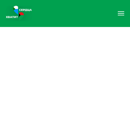
От Хабаровского края —
Дебальцево
С 2022 года Хабаровский края
шествует над Дебальцево.
Это город воинской славы.
Крупнейший транспортный узел.
Там живут наши люди, и мы вместе
восстановим там мирную жизнь.