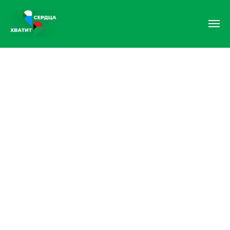
От Хабаровского края —
Дебальцево
С 2022 года Хабаровский края
шествует над Дебальцево.
Это город воинской славы.
Крупнейший транспортный узел.
Там живут наши люди, и мы вместе
восстановим там мирную жизнь.