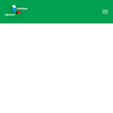
От Хабаровского края —
Дебальцево
С 2022 года Хабаровский края
шествует над Дебальцево.
Это город воинской славы.
Крупнейший транспортный узел.
Там живут наши люди, и мы вместе
восстановим там мирную жизнь.