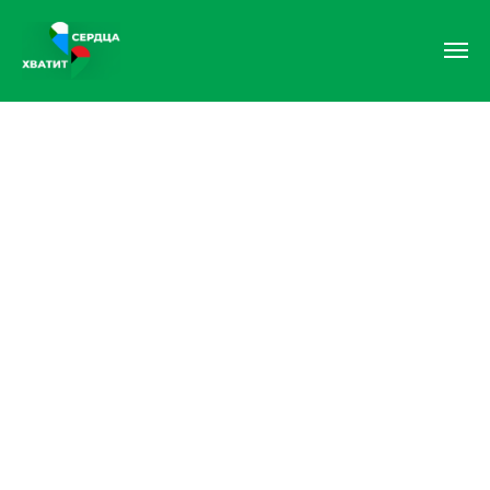
От Хабаровского края —
Дебальцево
С 2022 года Хабаровский края
шествует над Дебальцево.
Это город воинской славы.
Крупнейший транспортный узел.
Там живут наши люди, и мы вместе
восстановим там мирную жизнь.