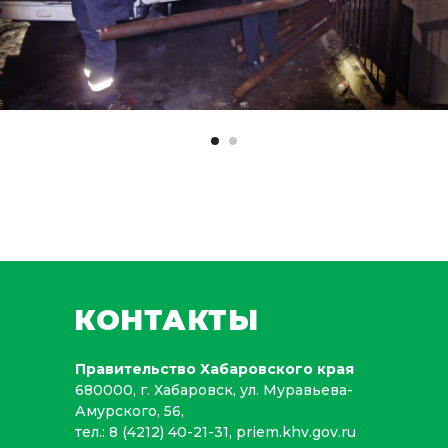
КОНТАКТЫ
Правительство Хабаровского края
680000, г. Хабаровск, ул. Муравьева-
Амурского, 56,
тел.:
8 (4212) 40-21-31
,
priem.khv.gov.ru